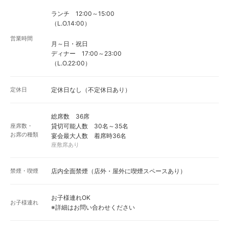
ランチ 12:00～15:00
（L.O.14:00）
営業時間
月～日・祝日
ディナー 17:00～23:00
（L.O.22:00）
定休日
定休日なし（不定休日あり）
総席数 36席
座席数・
貸切可能人数 30名～35名
お席の種類
宴会最大人数 着席時36名
座敷席あり
禁煙・喫煙
店内全面禁煙（店外・屋外に喫煙スペースあり）
お子様連れOK
お子様連れ
※詳細はお問い合わせください