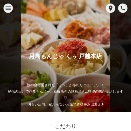
月島もんじゃ くぅ 戸越本店
旗の台で愛された「くぅ」が移転リニューアル！
秘伝の出汁で作るもんじゃ、新鮮魚介の鉄板焼き…待望の味が復活します
◎
明るい店内、変わらない元気で皆様をお出迎え♪
こだわり